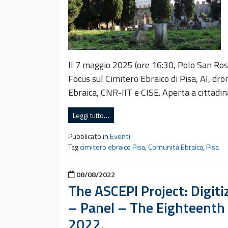
Il 7 maggio 2025 (ore 16:30, Polo San Ros
Focus sul Cimitero Ebraico di Pisa, AI, dro
Ebraica, CNR-IIT e CISE. Aperta a cittadi
Leggi tutto…
Pubblicato in
Eventi
Tag
cimitero ebraico Pisa
,
Comunità Ebraica
,
Pisa
Pubblicato il
08/08/2022
The ASCEPI Project: Digiti
– Panel – The Eighteenth
2022.