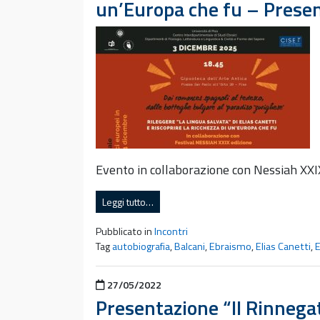
un’Europa che fu – Present
Evento in collaborazione con Nessiah XXIX
Leggi tutto…
Pubblicato in
Incontri
Tag
autobiografia
,
Balcani
,
Ebraismo
,
Elias Canetti
,
E
Pubblicato il
27/05/2022
Presentazione “Il Rinnegato