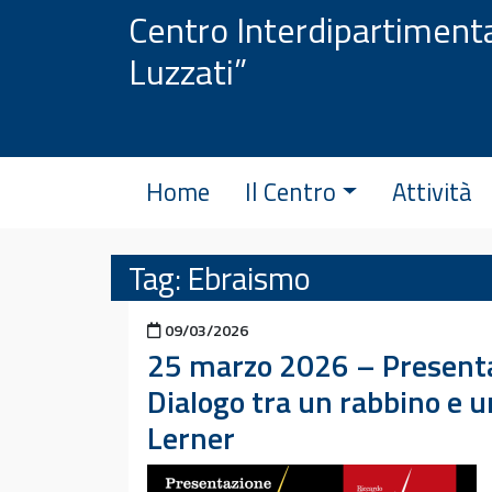
Vai al contenuto
Centro Interdipartimenta
Luzzati”
Home
Il Centro
Attività
Tag:
Ebraismo
Pubblicato il
09/03/2026
25 marzo 2026 – Presentaz
Dialogo tra un rabbino e un
Lerner