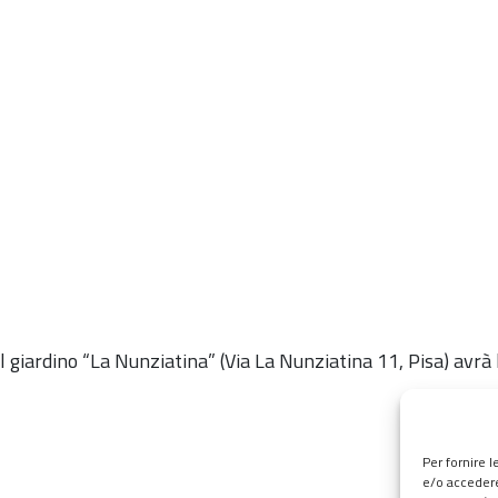
il giardino “La Nunziatina” (Via La Nunziatina 11, Pisa) avr
Per fornire 
e/o accedere