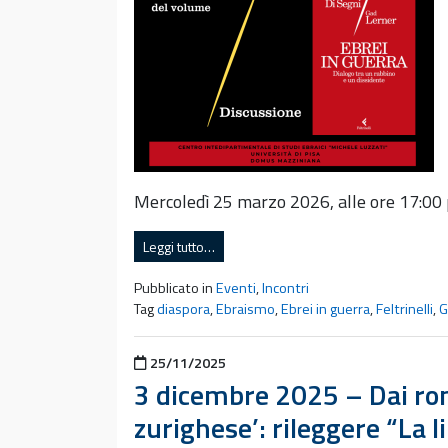
Mercoledì ​25 marzo 2026, alle ore 17:00
Leggi tutto…
Pubblicato in
Eventi
,
Incontri
Tag
diaspora
,
Ebraismo
,
Ebrei in guerra
,
Feltrinelli
,
G
Pubblicato il
25/11/2025
3 dicembre 2025 – Dai rom
zurighese’: rileggere “La li