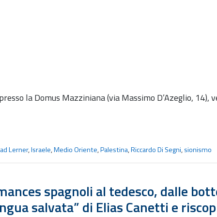
 presso la Domus Mazziniana (via Massimo D’Azeglio, 14), v
ad Lerner
,
Israele
,
Medio Oriente
,
Palestina
,
Riccardo Di Segni
,
sionismo
ances spagnoli al tedesco, dalle bott
ngua salvata” di Elias Canetti e riscopr