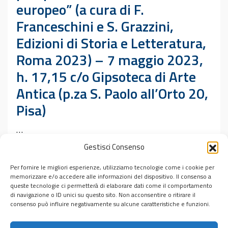
europeo” (a cura di F.
Franceschini e S. Grazzini,
Edizioni di Storia e Letteratura,
Roma 2023) – 7 maggio 2023,
h. 17,15 c/o Gipsoteca di Arte
Antica (p.za S. Paolo all’Orto 20,
Pisa)
…
Gestisci Consenso
Leggi tutto…
Per fornire le migliori esperienze, utilizziamo tecnologie come i cookie per
Pubblicato in
Eventi
memorizzare e/o accedere alle informazioni del dispositivo. Il consenso a
Tag
Adriano Fabris
,
Claudio Galderisi
,
Ebreo Errante
,
Edizioni di
queste tecnologie ci permetterà di elaborare dati come il comportamento
Storia e Letteratura
,
Fabrizio Franceschini
,
Laura Quercioli
di navigazione o ID unici su questo sito. Non acconsentire o ritirare il
consenso può influire negativamente su alcune caratteristiche e funzioni.
Mincer
,
mito europeo
,
Serena Grazzini