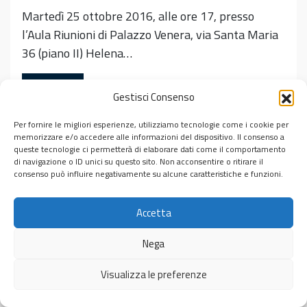
Martedì 25 ottobre 2016, alle ore 17, presso
l’Aula Riunioni di Palazzo Venera, via Santa Maria
36 (piano II) Helena…
Leggi tutto…
Gestisci Consenso
Pubblicato in
Eventi
Per fornire le migliori esperienze, utilizziamo tecnologie come i cookie per
Tag
Arturo Marzano
,
Giovanna Tomassucci
,
Goldkorn
,
Janeczek
memorizzare e/o accedere alle informazioni del dispositivo. Il consenso a
queste tecnologie ci permetterà di elaborare dati come il comportamento
di navigazione o ID unici su questo sito. Non acconsentire o ritirare il
consenso può influire negativamente su alcune caratteristiche e funzioni.
Accetta
© 2026
Centro Interdipartimentale di Studi Ebraici “Michele
Luzzati”
Nega
Visualizza le preferenze