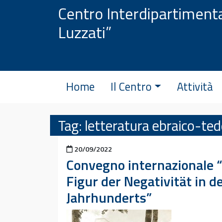
Vai al contenuto
Centro Interdipartimenta
Luzzati”
Home
Il Centro
Attività
Tag:
letteratura ebraico-te
Pubblicato il
20/09/2022
Convegno internazionale “
Figur der Negativität in 
Jahrhunderts”