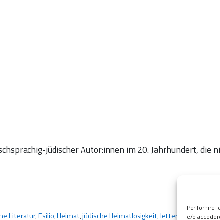
chsprachig-jüdischer Autor:innen im 20. Jahrhundert, die n
Per fornire 
he Literatur
,
Esilio
,
Heimat
,
jüdische Heimatlosigkeit
,
letteratura ebraico
e/o accedere