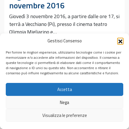
novembre 2016
Giovedì 3 novembre 2016, a partire dalle ore 17, si
terrà a Vecchiano (Pi), presso il cinema teatro
Olimpia Migliarino e…
Gestisci Consenso
Leggi tutto…
Per fornire le migliori esperienze, utilizziamo tecnologie come i cookie per
Pubblicato in
Eventi
,
Incontri
memorizzare e/o accedere alle informazioni del dispositivo. Il consenso a
Tag
Ada Sereni
,
aliyah-bet
,
Franceschini
,
Marzano
,
Pavoncello
,
queste tecnologie ci permetterà di elaborare dati come il comportamento
di navigazione o ID unici su questo sito. Non acconsentire o ritirare il
Piero Nissim
,
Vecchiano
consenso può influire negativamente su alcune caratteristiche e funzioni.
Accetta
Nega
© 2026
Centro Interdipartimentale di Studi Ebraici “Michele
Visualizza le preferenze
Luzzati”