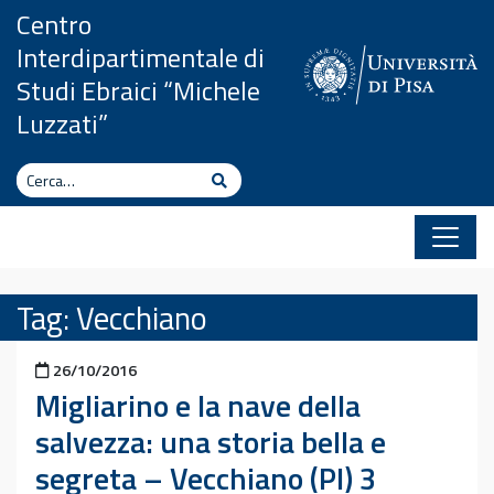
Vai al contenuto
Centro
Interdipartimentale di
Studi Ebraici “Michele
Luzzati”
Cerca
Cerca
Tag:
Vecchiano
Pubblicato il
26/10/2016
Migliarino e la nave della
salvezza: una storia bella e
segreta – Vecchiano (PI) 3