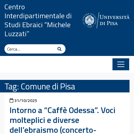
Vai al contenuto
Centro
Interdipartimentale di
Studi Ebraici “Michele
Luzzati”
Cerca
Cerca
Tag:
Comune di Pisa
Pubblicato il
31/10/2025
Intorno a “Caffè Odessa”. Voci
molteplici e diverse
dell’ebraismo (concerto-