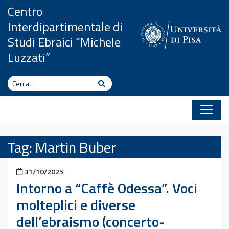
Vai al contenuto
Centro
Interdipartimentale di
Studi Ebraici “Michele
Luzzati”
Cerca
Cerca
Tag:
Martin Buber
Pubblicato il
31/10/2025
Intorno a “Caffè Odessa”. Voci
molteplici e diverse
dell’ebraismo (concerto-