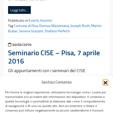
Leggi tutto…
Pubblicato in
Eventi
,
Incontri
Tag
Comune di Pisa
,
Domus Mazziniana
,
Joseph Roth
,
Martin
Buber
,
Serena Grazzini
,
Stefano Perfetti
Pubblicato il
30/03/2016
Seminario CISE – Pisa, 7 aprile
2016
Gli appuntamenti con i seminari del CISE
riprenderanno giovedì 7 aprile con il contributo di
Gestisci Consenso
Stefano Perfetti Dialogo senza conversione…
Per fornire le migliori esperienze, utilizziamo tecnologie come i cookie per
Leggi tutto…
memorizzare e/o accedere alle informazioni del dispositivo. Il consenso a
queste tecnologie ci permetterà di elaborare dati come il comportamento
Pubblicato in
Incontri
di navigazione o ID unici su questo sito. Non acconsentire o ritirare il
consenso può influire negativamente su alcune caratteristiche e funzioni.
Tag
Martin Buber
,
Stefano Perfetti