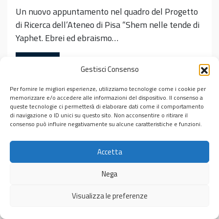
Un nuovo appuntamento nel quadro del Progetto
di Ricerca dell’Ateneo di Pisa “Shem nelle tende di
Yaphet. Ebrei ed ebraismo…
Leggi tutto…
Gestisci Consenso
Pubblicato in
Incontri
Per fornire le migliori esperienze, utilizziamo tecnologie come i cookie per
Tag
Dante Alighieri
,
Divina Commedia
,
Primo Levi
,
Simone
memorizzare e/o accedere alle informazioni del dispositivo. Il consenso a
Marchesi
,
Ulisse
queste tecnologie ci permetterà di elaborare dati come il comportamento
di navigazione o ID unici su questo sito. Non acconsentire o ritirare il
consenso può influire negativamente su alcune caratteristiche e funzioni.
Accetta
© 2026
Centro Interdipartimentale di Studi Ebraici “Michele
Nega
Luzzati”
Visualizza le preferenze