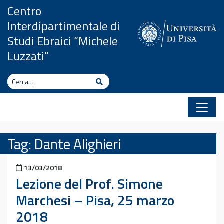
Vai al contenuto
Centro
Interdipartimentale di
Studi Ebraici “Michele
Luzzati”
Cerca
Cerca
Tag:
Dante Alighieri
Pubblicato il
13/03/2018
Lezione del Prof. Simone
Marchesi – Pisa, 25 marzo
2018