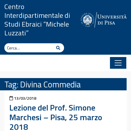
Vai al contenuto
Centro
Interdipartimentale di
Studi Ebraici “Michele
Luzzati”
Cerca
Cerca
Tag:
Divina Commedia
Pubblicato il
13/03/2018
Lezione del Prof. Simone
Marchesi – Pisa, 25 marzo
2018