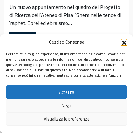
Un nuovo appuntamento nel quadro del Progetto
di Ricerca dell’Ateneo di Pisa “Shem nelle tende di
Yaphet. Ebrei ed ebraismo…
Leggi tutto…
Gestisci Consenso
Pubblicato in
Incontri
Per fornire le migliori esperienze, utilizziamo tecnologie come i cookie per
Tag
Dante Alighieri
,
Divina Commedia
,
Primo Levi
,
Simone
memorizzare e/o accedere alle informazioni del dispositivo. Il consenso a
Marchesi
,
Ulisse
queste tecnologie ci permetterà di elaborare dati come il comportamento
di navigazione o ID unici su questo sito. Non acconsentire o ritirare il
consenso può influire negativamente su alcune caratteristiche e funzioni.
Accetta
© 2026
Centro Interdipartimentale di Studi Ebraici “Michele
Nega
Luzzati”
Visualizza le preferenze