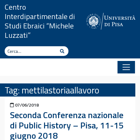
Vai al contenuto
Centro
Interdipartimentale di
Studi Ebraici “Michele
Luzzati”
Cerca
Cerca
Tag:
mettilastoriaallavoro
Pubblicato il
07/06/2018
Seconda Conferenza nazionale
di Public History – Pisa, 11-15
giugno 2018