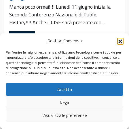
Manca poco ormai!!!! Lunedì 11 giugno inizia la
Seconda Conferenza Nazionale di Public
History!!!! Anche il CISE sarà presente con…
Leggi tutto…
Gestisci Consenso
Pubblicato in
Incontri
Per fornire le migliori esperienze, utilizziamo tecnologie come i cookie per
Tag
AIPH2018
,
mettilastoriaallavoro
memorizzare e/o accedere alle informazioni del dispositivo. Il consenso a
queste tecnologie ci permetterà di elaborare dati come il comportamento
di navigazione o ID unici su questo sito. Non acconsentire o ritirare il
consenso può influire negativamente su alcune caratteristiche e funzioni.
Accetta
© 2026
Centro Interdipartimentale di Studi Ebraici “Michele
Luzzati”
Nega
Visualizza le preferenze