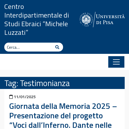
Vai al contenuto
Centro
Interdipartimentale di
Studi Ebraici “Michele
Luzzati”
Cerca
Cerca
Tag:
Testimonianza
Pubblicato il
11/01/2025
Giornata della Memoria 2025 –
Presentazione del progetto
“Voci dall’Inferno. Dante nelle